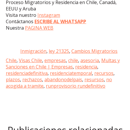
Proceso Migratorios y Residencia en Chile
, Canadá,
EEUU y Aruba
Visita nuestro
Instagram
Contáctanos
ESCRIBE AL WHATSAPP
Nuestra
PAGINA WEB
Inmigración
,
ley 21325
,
Cambios Migratorios
Chile
,
Visas Chile
,
empresas
,
chile
,
asesoria
,
Multas y
Sanciones en Chile | Empresas
,
residencia
,
residenciadefinitiva
,
residenciatemporal
,
recursos
,
plazos
,
rechazos
,
abandonodelpais
,
resursos
,
no
acogida a tramite
,
runprovisorio rundefinitivo