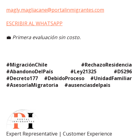
magly.magliacane@portalinmigrantes.com
ESCRIBIR AL WHATSAPP
💼
Primera evaluación sin costo.
#MigraciónChile #RechazoResidencia
#AbandonoDelPaís #Ley21325 #DS296
#Decreto177 #DebidoProceso #UnidadFamiliar
#AsesoríaMigratoria #ausenciasdelpais
Expert Representative | Customer Experience